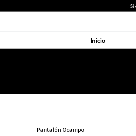
Saltar
Si
al
contenido
Inicio
Pantalón Ocampo