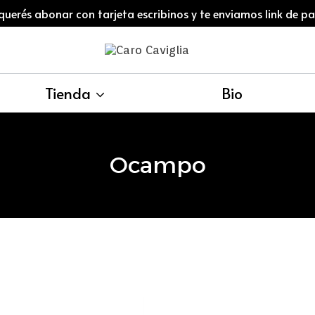
 querés abonar con tarjeta escribinos y te enviamos link de p
Tienda
Bio
Ocampo